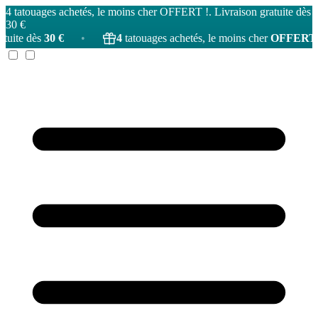
4 tatouages achetés, le moins cher OFFERT !. Livraison gratuite dès
30 €
€
•
4
tatouages achetés, le moins cher
OFFERT
!
•