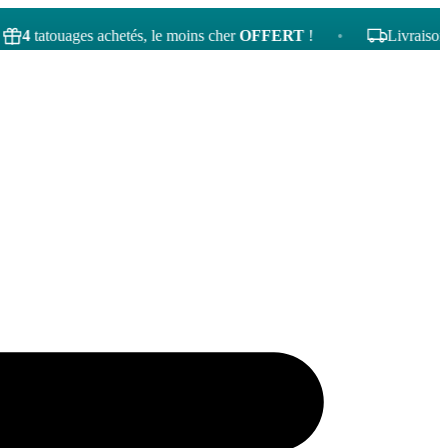
ouages achetés, le moins cher
OFFERT
!
•
Livraison gratuite