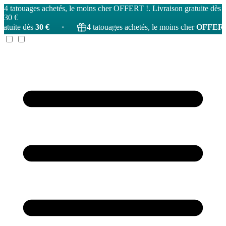
4 tatouages achetés, le moins cher OFFERT !. Livraison gratuite dès
30 €
€
•
4
tatouages achetés, le moins cher
OFFERT
!
•