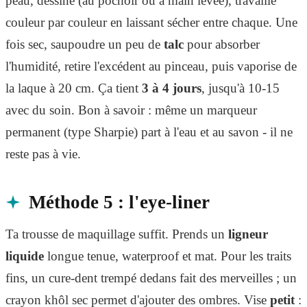
peau, dessine (au pochoir ou à main levée), travaille
couleur par couleur en laissant sécher entre chaque. Une
fois sec, saupoudre un peu de
talc
pour absorber
l'humidité, retire l'excédent au pinceau, puis vaporise de
la laque à 20 cm. Ça tient
3 à 4 jours
, jusqu'à 10-15
avec du soin. Bon à savoir : même un marqueur
permanent (type Sharpie) part à l'eau et au savon - il ne
reste pas à vie.
Méthode 5 : l'eye-liner
Ta trousse de maquillage suffit. Prends un
ligneur
liquide
longue tenue, waterproof et mat. Pour les traits
fins, un cure-dent trempé dedans fait des merveilles ; un
crayon khôl sec permet d'ajouter des ombres. Vise
petit
: