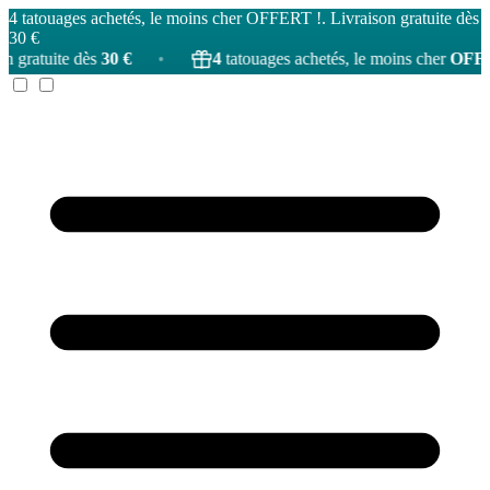
4 tatouages achetés, le moins cher OFFERT !. Livraison gratuite dès
30 €
 dès
30 €
•
4
tatouages achetés, le moins cher
OFFERT
!
•