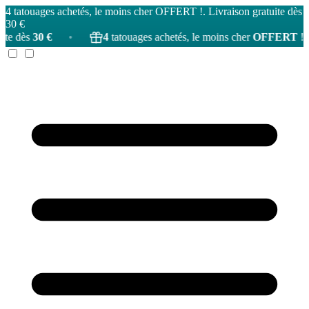
4 tatouages achetés, le moins cher OFFERT !. Livraison gratuite dès
30 €
€
•
4
tatouages achetés, le moins cher
OFFERT
!
•
L