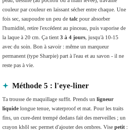
peau, dessine (au pochoir ou à main levée), travaille
couleur par couleur en laissant sécher entre chaque. Une
fois sec, saupoudre un peu de
talc
pour absorber
l'humidité, retire l'excédent au pinceau, puis vaporise de
la laque à 20 cm. Ça tient
3 à 4 jours
, jusqu'à 10-15
avec du soin. Bon à savoir : même un marqueur
permanent (type Sharpie) part à l'eau et au savon - il ne
reste pas à vie.
Méthode 5 : l'eye-liner
Ta trousse de maquillage suffit. Prends un
ligneur
liquide
longue tenue, waterproof et mat. Pour les traits
fins, un cure-dent trempé dedans fait des merveilles ; un
crayon khôl sec permet d'ajouter des ombres. Vise
petit
: