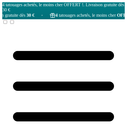
4 tatouages achetés, le moins cher OFFERT !. Livraison gratuite dès
30 €
s
30 €
•
4
tatouages achetés, le moins cher
OFFERT
!
•