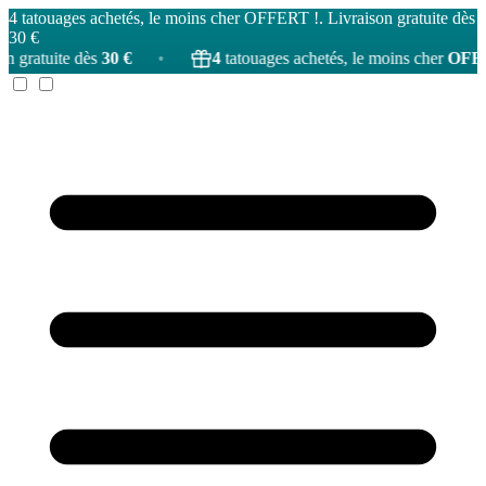
4 tatouages achetés, le moins cher OFFERT !. Livraison gratuite dès
30 €
ès
30 €
•
4
tatouages achetés, le moins cher
OFFERT
!
•