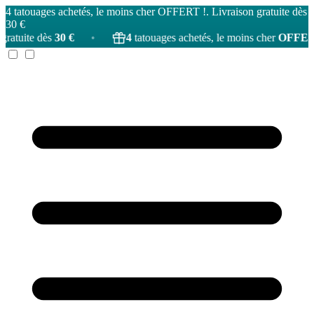
4 tatouages achetés, le moins cher OFFERT !. Livraison gratuite dès
30 €
30 €
•
4
tatouages achetés, le moins cher
OFFERT
!
•