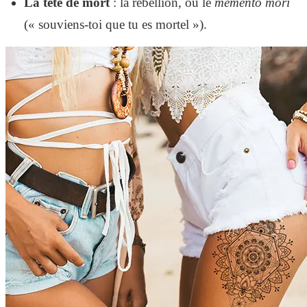
La tête de mort
: la rébellion, ou le
memento mori
(« souviens-toi que tu es mortel »).