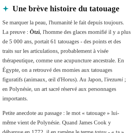
Une brève histoire du tatouage
Se marquer la peau, l'humanité le fait depuis toujours.
La preuve :
Ötzi
, l'homme des glaces momifié il y a plus
de 5 000 ans, portait 61 tatouages - des points et des
traits sur les articulations, probablement à visée
thérapeutique, comme une acupuncture ancestrale. En
Égypte, on a retrouvé des momies aux tatouages
figuratifs (animaux, œil d'Horus). Au Japon, l'
irezumi
;
en Polynésie, un art sacré réservé aux personnages
importants.
Petite anecdote au passage : le mot « tatouage » lui-
même vient de Polynésie. Quand James Cook y
débarque en 1772, il en ramène le terme
tatau
- « ta »