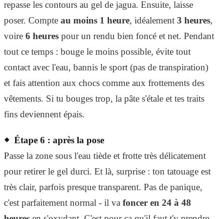
repasse les contours au gel de jagua. Ensuite, laisse
poser. Compte
au moins 1 heure
, idéalement
3 heures
,
voire
6 heures
pour un rendu bien foncé et net. Pendant
tout ce temps : bouge le moins possible, évite tout
contact avec l'eau, bannis le sport (pas de transpiration)
et fais attention aux chocs comme aux frottements des
vêtements. Si tu bouges trop, la pâte s'étale et tes traits
fins deviennent épais.
Étape 6 : après la pose
Passe la zone sous l'eau tiède et frotte très délicatement
pour retirer le gel durci. Et là, surprise : ton tatouage est
très clair, parfois presque transparent. Pas de panique,
c'est parfaitement normal - il va
foncer en 24 à 48
heures
en s'oxydant. C'est pour ça qu'il faut t'y prendre