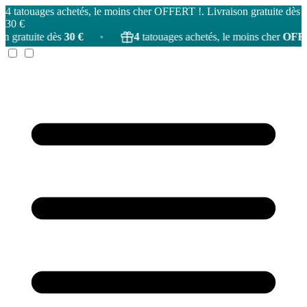
4 tatouages achetés, le moins cher OFFERT !. Livraison gratuite dès
30 €
te dès
30 €
•
4
tatouages achetés, le moins cher
OFFERT
!