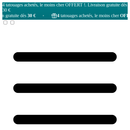
4 tatouages achetés, le moins cher OFFERT !. Livraison gratuite dès
30 €
ès
30 €
•
4
tatouages achetés, le moins cher
OFFERT
!
•