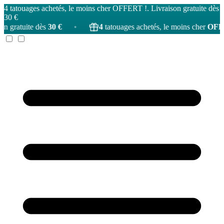
4 tatouages achetés, le moins cher OFFERT !. Livraison gratuite dès
30 €
 dès
30 €
•
4
tatouages achetés, le moins cher
OFFERT
!
•