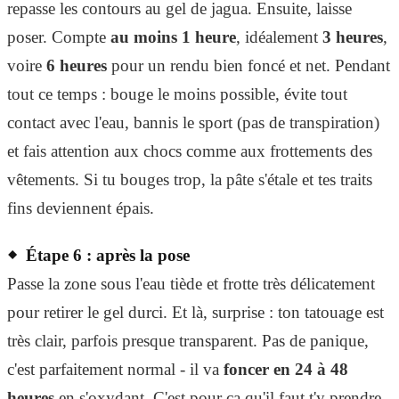
repasse les contours au gel de jagua. Ensuite, laisse
poser. Compte
au moins 1 heure
, idéalement
3 heures
,
voire
6 heures
pour un rendu bien foncé et net. Pendant
tout ce temps : bouge le moins possible, évite tout
contact avec l'eau, bannis le sport (pas de transpiration)
et fais attention aux chocs comme aux frottements des
vêtements. Si tu bouges trop, la pâte s'étale et tes traits
fins deviennent épais.
Étape 6 : après la pose
Passe la zone sous l'eau tiède et frotte très délicatement
pour retirer le gel durci. Et là, surprise : ton tatouage est
très clair, parfois presque transparent. Pas de panique,
c'est parfaitement normal - il va
foncer en 24 à 48
heures
en s'oxydant. C'est pour ça qu'il faut t'y prendre