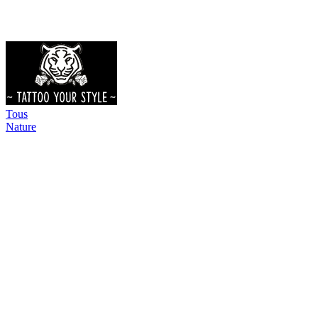
Tous
Nature