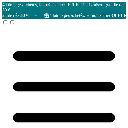
4 tatouages achetés, le moins cher OFFERT !. Livraison gratuite dès
30 €
0 €
•
4
tatouages achetés, le moins cher
OFFERT
!
•