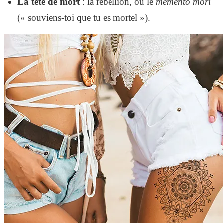
La tête de mort
: la rébellion, ou le
memento mori
(« souviens-toi que tu es mortel »).