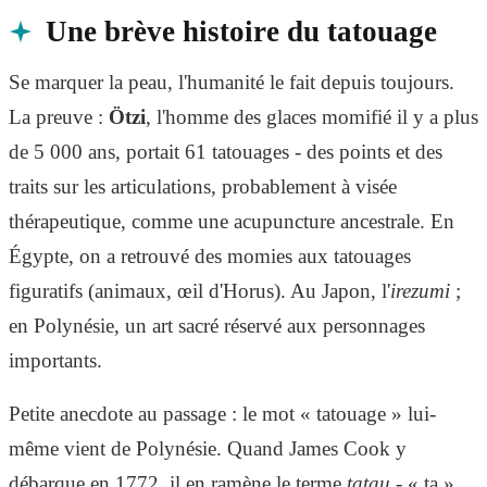
Une brève histoire du tatouage
Se marquer la peau, l'humanité le fait depuis toujours.
La preuve :
Ötzi
, l'homme des glaces momifié il y a plus
de 5 000 ans, portait 61 tatouages - des points et des
traits sur les articulations, probablement à visée
thérapeutique, comme une acupuncture ancestrale. En
Égypte, on a retrouvé des momies aux tatouages
figuratifs (animaux, œil d'Horus). Au Japon, l'
irezumi
;
en Polynésie, un art sacré réservé aux personnages
importants.
Petite anecdote au passage : le mot « tatouage » lui-
même vient de Polynésie. Quand James Cook y
débarque en 1772, il en ramène le terme
tatau
- « ta »