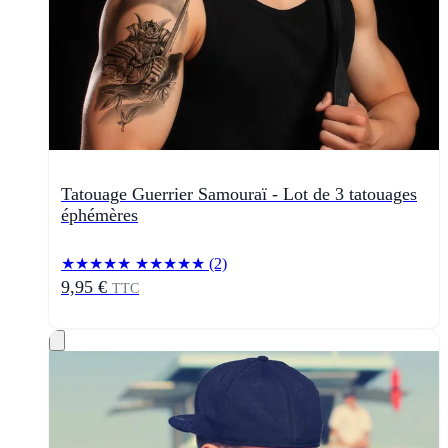
Tatouage Guerrier Samouraï - Lot de 3 tatouages
éphémères
★★★★★
★★★★★
(2)
9,95 €
TTC