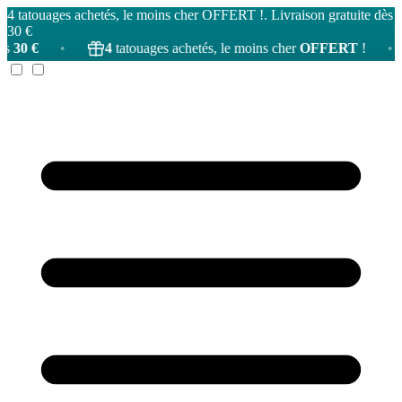
4 tatouages achetés, le moins cher OFFERT !. Livraison gratuite dès
30 €
•
4
tatouages achetés, le moins cher
OFFERT
!
•
Livra