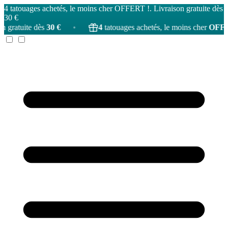
4 tatouages achetés, le moins cher OFFERT !. Livraison gratuite dès
30 €
•
4
tatouages achetés, le moins cher
OFFERT
!
•
L