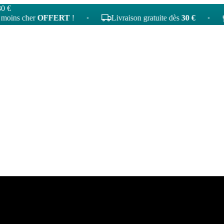
30 €
her
OFFERT
!
•
Livraison gratuite dès
30 €
•
4
tato