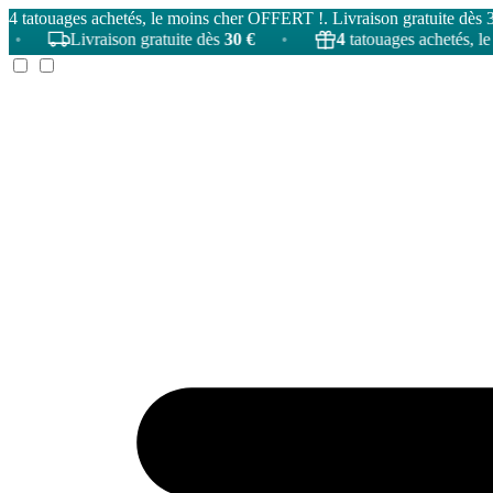
4 tatouages achetés, le moins cher OFFERT !. Livraison gratuite dès 
Livraison gratuite dès
30 €
•
4
tatouages achetés, le moins c