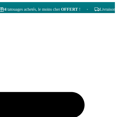
uages achetés, le moins cher
OFFERT
!
•
Livraison gratuite 