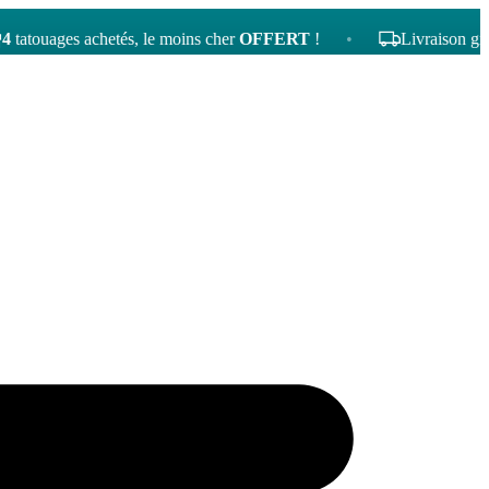
ges achetés, le moins cher
OFFERT
!
•
Livraison gratuite dè