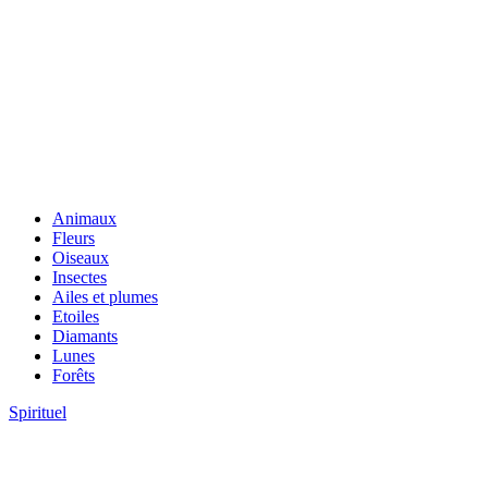
Animaux
Fleurs
Oiseaux
Insectes
Ailes et plumes
Etoiles
Diamants
Lunes
Forêts
Spirituel