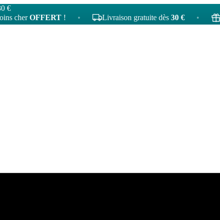
30 €
r
OFFERT
!
•
Livraison gratuite dès
30 €
•
4
tatoua