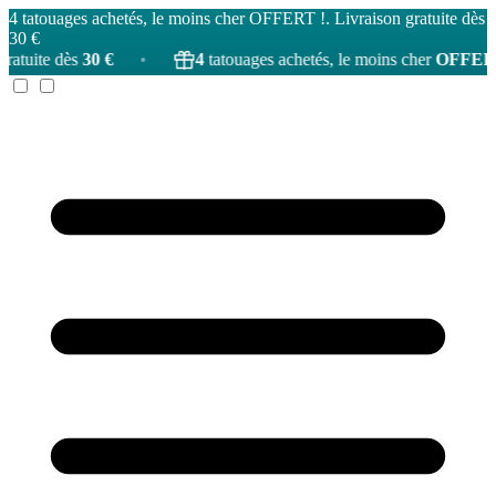
4 tatouages achetés, le moins cher OFFERT !. Livraison gratuite dès
30 €
€
•
4
tatouages achetés, le moins cher
OFFERT
!
•