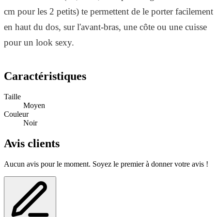
cm pour les 2 petits) te permettent de le porter facilement
en haut du dos, sur l'avant-bras, une côte ou une cuisse
pour un look sexy.
Plus de choix dans notre rubrique tatouage éphémère
Caractéristiques
oiseau / tatouage éphémère hibou / tatouage éphémère
mandala.
Taille
Moyen
Couleur
Noir
Avis clients
Aucun avis pour le moment. Soyez le premier à donner votre avis !