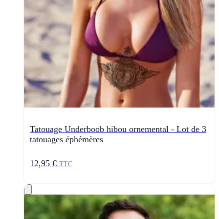
Tatouage Underboob hibou ornemental - Lot de 3
tatouages éphémères
12,95 €
TTC