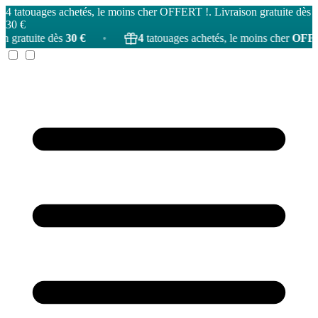
4 tatouages achetés, le moins cher OFFERT !. Livraison gratuite dès
30 €
s
30 €
•
4
tatouages achetés, le moins cher
OFFERT
!
•