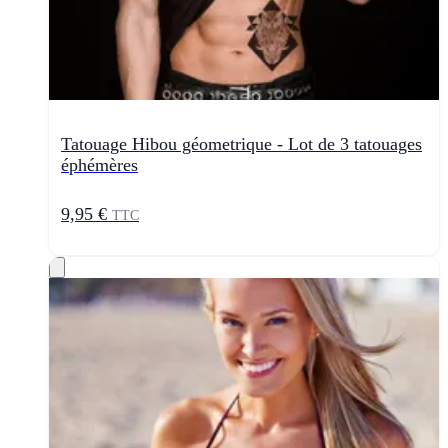
Tatouage Hibou géometrique - Lot de 3 tatouages
éphémères
9,95 €
TTC