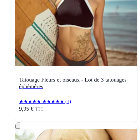
Tatouage Fleurs et oiseaux - Lot de 3 tatouages
éphémères
★★★★★
★★★★★
(1)
9,95 €
TTC