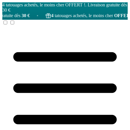
4 tatouages achetés, le moins cher OFFERT !. Livraison gratuite dès
30 €
 €
•
4
tatouages achetés, le moins cher
OFFERT
!
•