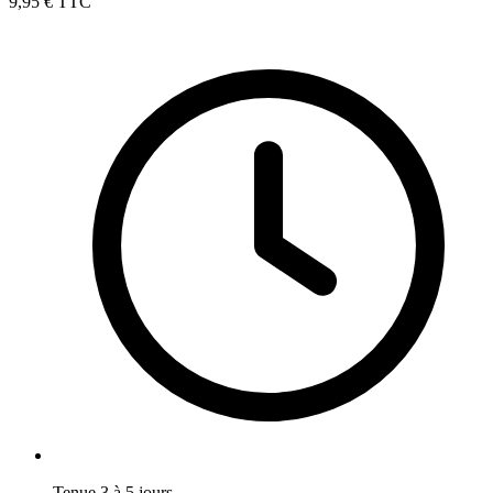
9,95 €
TTC
Tenue 3 à 5 jours