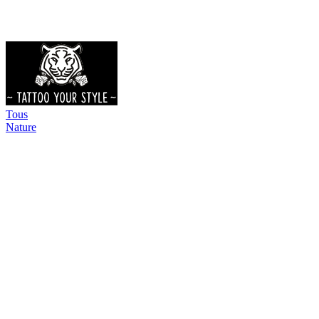
Tous
Nature