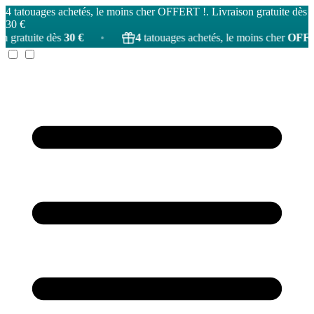
4 tatouages achetés, le moins cher OFFERT !. Livraison gratuite dès
30 €
30 €
•
4
tatouages achetés, le moins cher
OFFERT
!
•