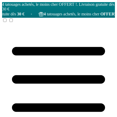
4 tatouages achetés, le moins cher OFFERT !. Livraison gratuite dès
30 €
4
tatouages achetés, le moins cher
OFFERT
!
•
Livrais