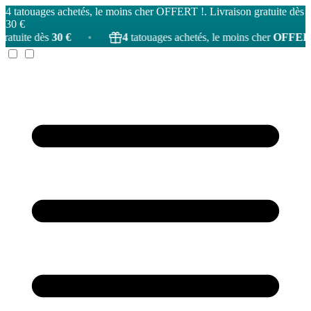
4 tatouages achetés, le moins cher OFFERT !. Livraison gratuite dès
30 €
€
•
4
tatouages achetés, le moins cher
OFFERT
!
•