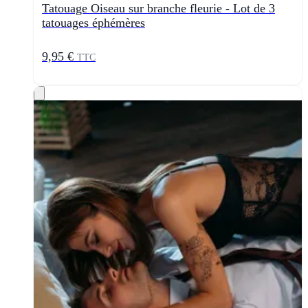
Tatouage Oiseau sur branche fleurie - Lot de 3
tatouages éphémères
9,95 €
TTC