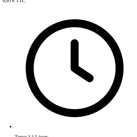
9,95 €
TTC
Tenue 3 à 5 jours