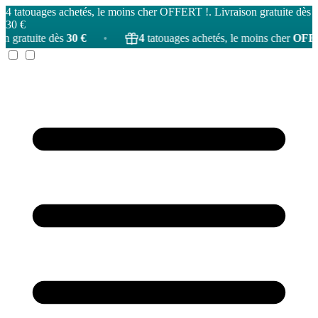
4 tatouages achetés, le moins cher OFFERT !. Livraison gratuite dès
30 €
€
•
4
tatouages achetés, le moins cher
OFFERT
!
•