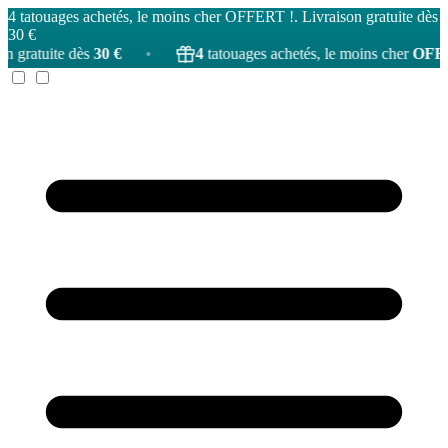
4 tatouages achetés, le moins cher OFFERT !. Livraison gratuite dès
30 €
30 €
•
4
tatouages achetés, le moins cher
OFFERT
!
•