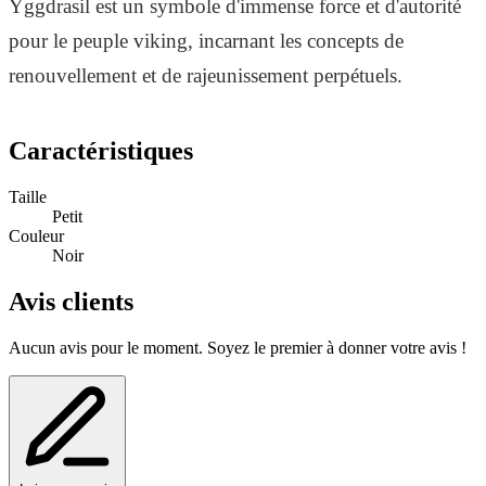
Yggdrasil est un symbole d'immense force et d'autorité
pour le peuple viking, incarnant les concepts de
renouvellement et de rajeunissement perpétuels.
La petite taille de ce tattoo éphémère Yggdrasil arbre de
Caractéristiques
vie Viking (5,4 cm x 7,4 cm) te permet de le positionner
Taille
à l'endroit de ton choix.
Petit
Couleur
Noir
Avis clients
Aucun avis pour le moment. Soyez le premier à donner votre avis !