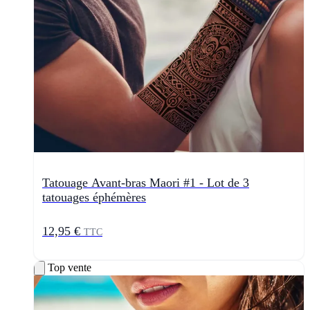
Tatouage Avant-bras Maori #1 - Lot de 3
tatouages éphémères
12,95 €
TTC
Top vente