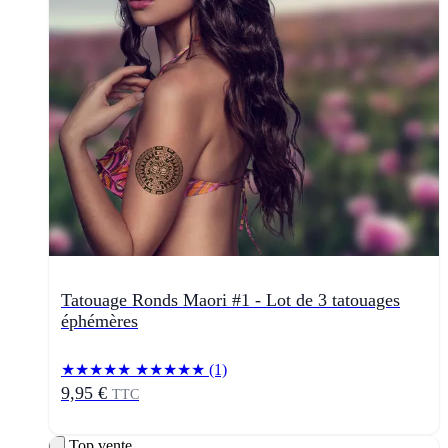
Tatouage Ronds Maori #1 - Lot de 3 tatouages
éphémères
★★★★★
★★★★★
(1)
9,95 €
TTC
Top vente