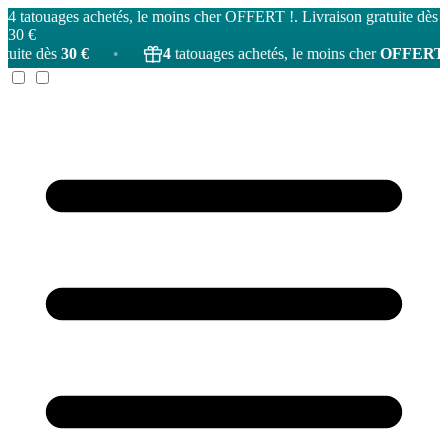
4 tatouages achetés, le moins cher OFFERT !. Livraison gratuite dès
30 €
4
tatouages achetés, le moins cher
OFFERT
!
•
Livrai