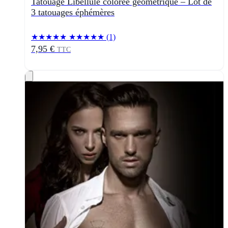
Tatouage Libellule colorée géométrique – Lot de
3 tatouages éphémères
★★★★★
★★★★★
(1)
7,95 €
TTC