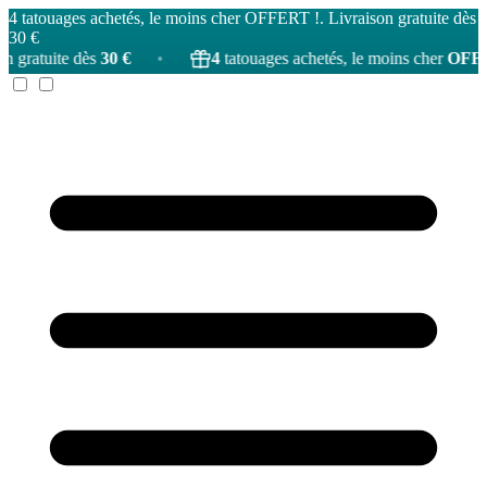
4 tatouages achetés, le moins cher OFFERT !. Livraison gratuite dès
30 €
s
30 €
•
4
tatouages achetés, le moins cher
OFFERT
!
•