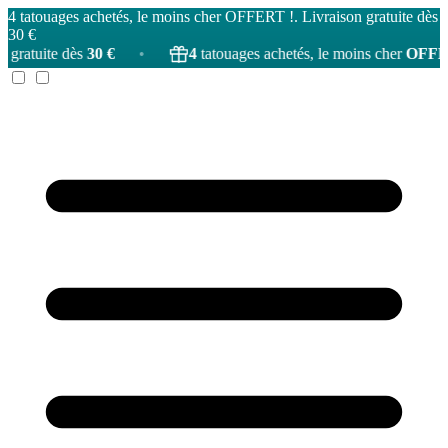
4 tatouages achetés, le moins cher OFFERT !. Livraison gratuite dès
30 €
30 €
•
4
tatouages achetés, le moins cher
OFFERT
!
•