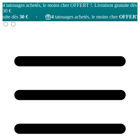
4 tatouages achetés, le moins cher OFFERT !. Livraison gratuite dès
30 €
0 €
•
4
tatouages achetés, le moins cher
OFFERT
!
•