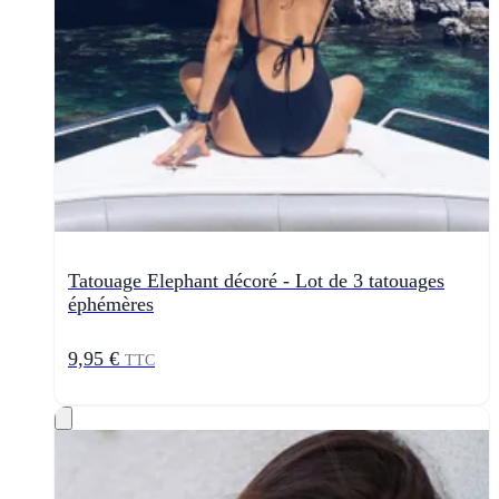
Tatouage Elephant décoré - Lot de 3 tatouages
éphémères
9,95 €
TTC