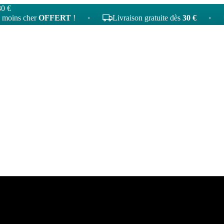
30 €
cher
OFFERT
!
•
Livraison gratuite dès
30 €
•
4
tat