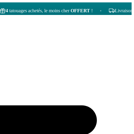
ouages achetés, le moins cher
OFFERT
!
•
Livraison gratuite