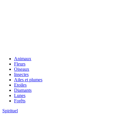
Animaux
Fleurs
Oiseaux
Insectes
Ailes et plumes
Etoiles
Diamants
Lunes
Forêts
Spirituel