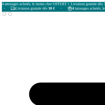
4 tatouages achetés, le moins cher OFFERT !. Livraison gratuite dès 
Livraison gratuite dès
30 €
•
4
tatouages achetés, le moins 