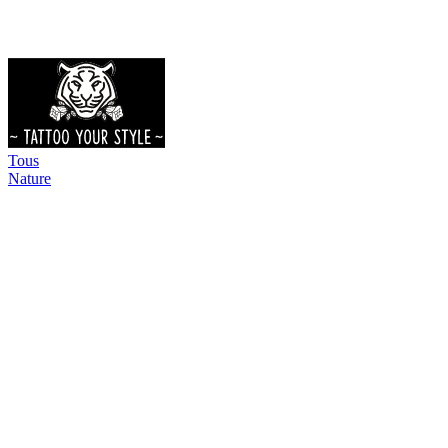
Tous
Nature