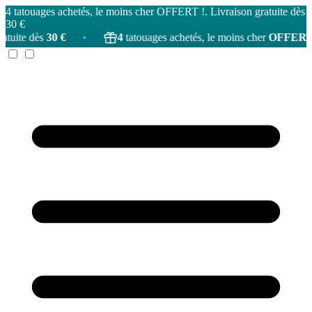
4 tatouages achetés, le moins cher OFFERT !. Livraison gratuite dès
30 €
•
4
tatouages achetés, le moins cher
OFFERT
!
•
Li