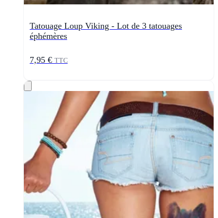
Tatouage Loup Viking - Lot de 3 tatouages
éphémères
7,95 €
TTC