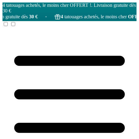
4 tatouages achetés, le moins cher OFFERT !. Livraison gratuite dès
30 €
s
30 €
•
4
tatouages achetés, le moins cher
OFFERT
!
•