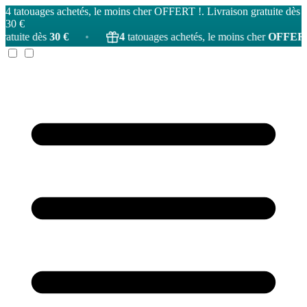
4 tatouages achetés, le moins cher OFFERT !. Livraison gratuite dès
30 €
€
•
4
tatouages achetés, le moins cher
OFFERT
!
•
L