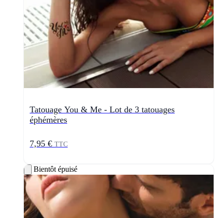
Tatouage You & Me - Lot de 3 tatouages
éphémères
7,95 €
TTC
Bientôt épuisé