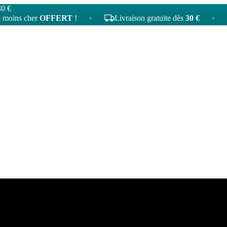
30 €
cher
OFFERT
!
•
Livraison gratuite dès
30 €
•
4
tat