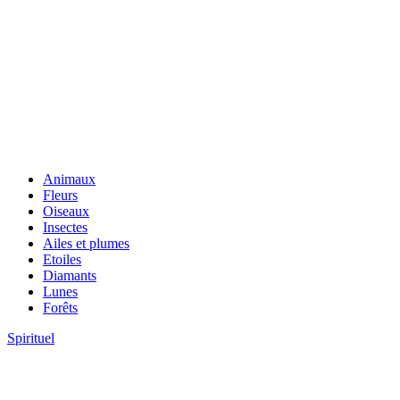
Animaux
Fleurs
Oiseaux
Insectes
Ailes et plumes
Etoiles
Diamants
Lunes
Forêts
Spirituel