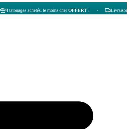
ouages achetés, le moins cher
OFFERT
!
•
Livraison gratuite