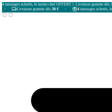
4 tatouages achetés, le moins cher OFFERT !. Livraison gratuite dès 
Livraison gratuite dès
30 €
•
4
tatouages achetés, le moins 