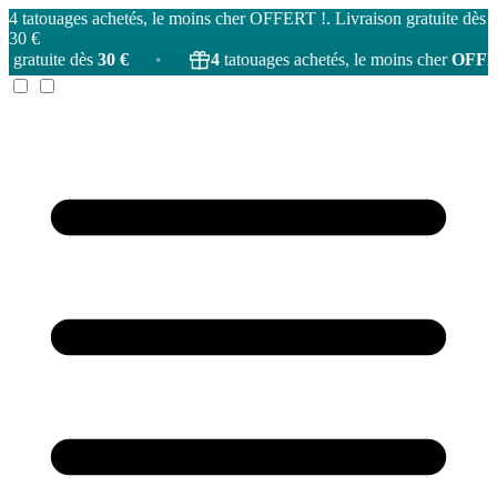
4 tatouages achetés, le moins cher OFFERT !. Livraison gratuite dès
30 €
s
30 €
•
4
tatouages achetés, le moins cher
OFFERT
!
•