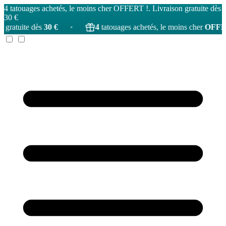
4 tatouages achetés, le moins cher OFFERT !. Livraison gratuite dès
30 €
ès
30 €
•
4
tatouages achetés, le moins cher
OFFERT
!
•