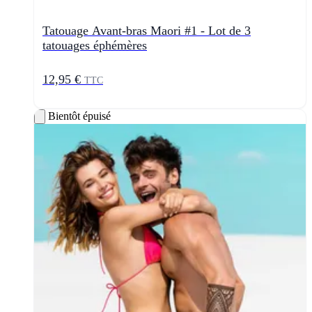
Tatouage Avant-bras Maori #1 - Lot de 3
tatouages éphémères
12,95 €
TTC
Bientôt épuisé