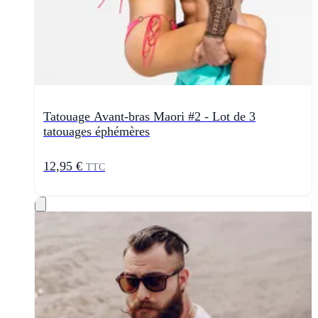
Tatouage Avant-bras Maori #2 - Lot de 3
tatouages éphémères
12,95 €
TTC