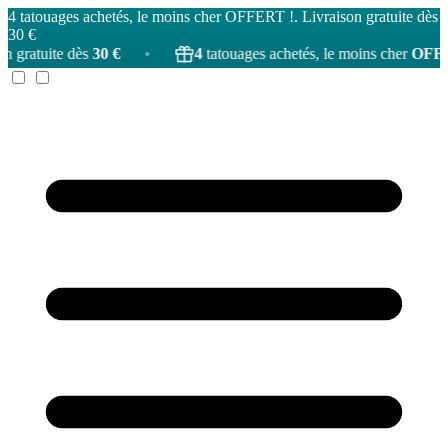
4 tatouages achetés, le moins cher OFFERT !. Livraison gratuite dès
30 €
30 €
•
4
tatouages achetés, le moins cher
OFFERT
!
•