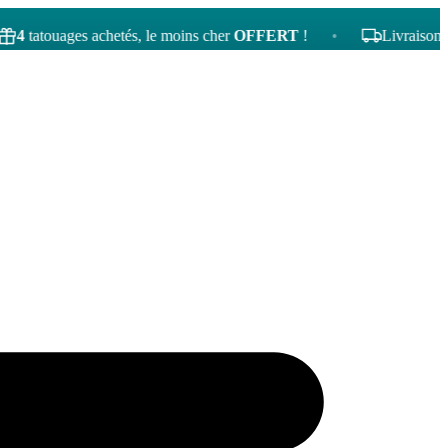
touages achetés, le moins cher
OFFERT
!
•
Livraison gratuit