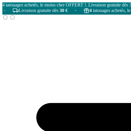
4 tatouages achetés, le moins cher OFFERT !. Livraison gratuite dès 
Livraison gratuite dès
30 €
•
4
tatouages achetés, le moins