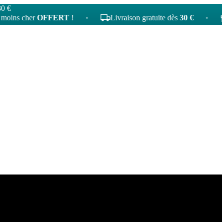
30 €
 cher
OFFERT
!
•
Livraison gratuite dès
30 €
•
4
ta