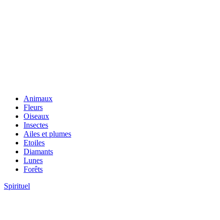
Animaux
Fleurs
Oiseaux
Insectes
Ailes et plumes
Etoiles
Diamants
Lunes
Forêts
Spirituel