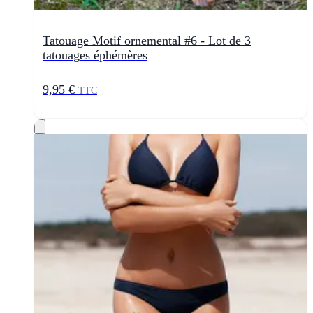
Tatouage Motif ornemental #6 - Lot de 3
tatouages éphémères
9,95 €
TTC