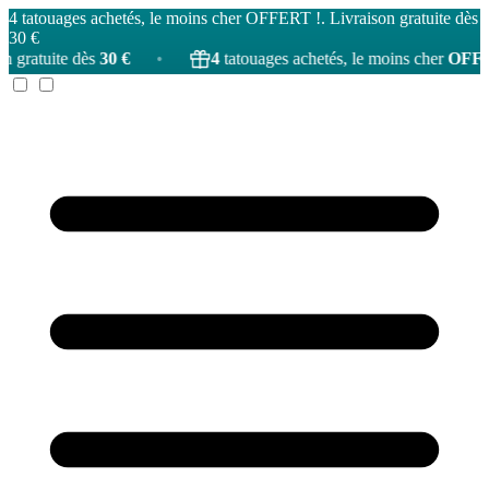
4 tatouages achetés, le moins cher OFFERT !. Livraison gratuite dès
30 €
30 €
•
4
tatouages achetés, le moins cher
OFFERT
!
•