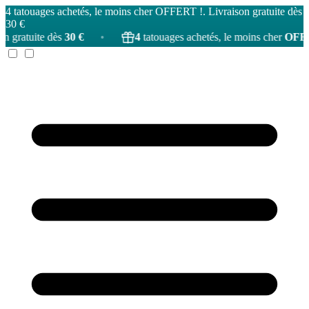
4 tatouages achetés, le moins cher OFFERT !. Livraison gratuite dès
30 €
30 €
•
4
tatouages achetés, le moins cher
OFFERT
!
•