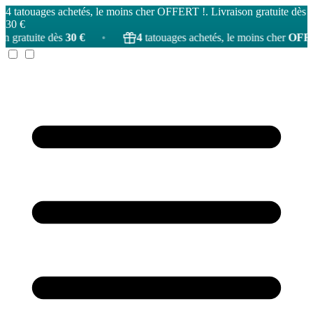
4 tatouages achetés, le moins cher OFFERT !. Livraison gratuite dès
30 €
 dès
30 €
•
4
tatouages achetés, le moins cher
OFFERT
!
•