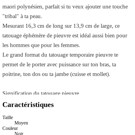
maori polynésien, parfait si tu veux ajouter une touche
"tribal" à ta peau.
Mesurant 16,3 cm de long sur 13,9 cm de large, ce
tatouage éphémère de pieuvre est idéal aussi bien pour
les hommes que pour les femmes.
Le grand format du tatouage temporaire pieuvre te
permet de le porter avec puissance sur ton bras, ta
poitrine, ton dos ou ta jambe (cuisse et mollet).
Signification du tatouage pieuvre
Tu es passionné par la mer ou simplement un fan du
Caractéristiques
style maori polynésien ? Sache que le tatouage pieuvre a
Taille
différentes significations:
Moyen
Couleur
Noir