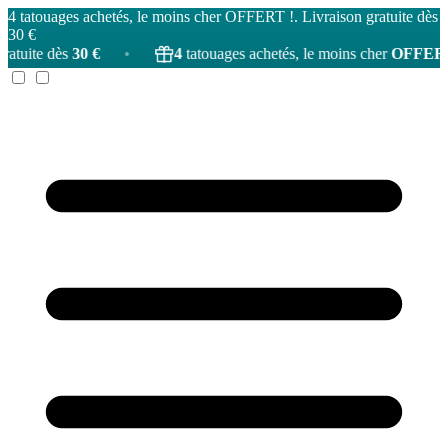
4 tatouages achetés, le moins cher OFFERT !. Livraison gratuite dès
30 €
€
•
4
tatouages achetés, le moins cher
OFFERT
!
•