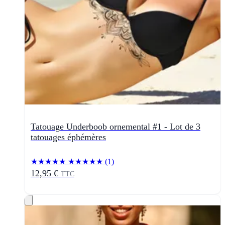
Tatouage Underboob ornemental #1 - Lot de 3
tatouages éphémères
★★★★★
★★★★★
(1)
12,95 €
TTC