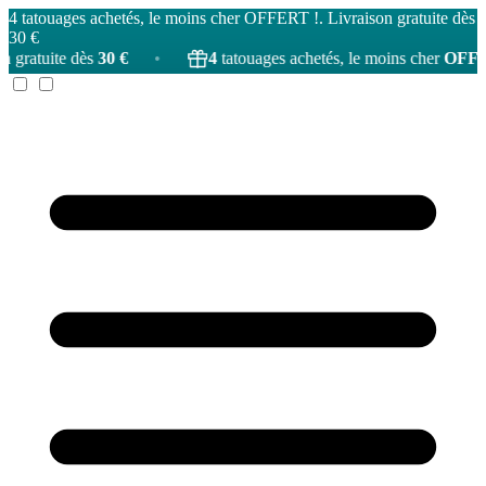
4 tatouages achetés, le moins cher OFFERT !. Livraison gratuite dès
30 €
30 €
•
4
tatouages achetés, le moins cher
OFFERT
!
•