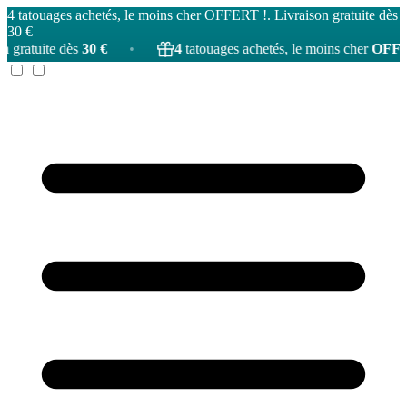
4 tatouages achetés, le moins cher OFFERT !. Livraison gratuite dès
30 €
30 €
•
4
tatouages achetés, le moins cher
OFFERT
!
•