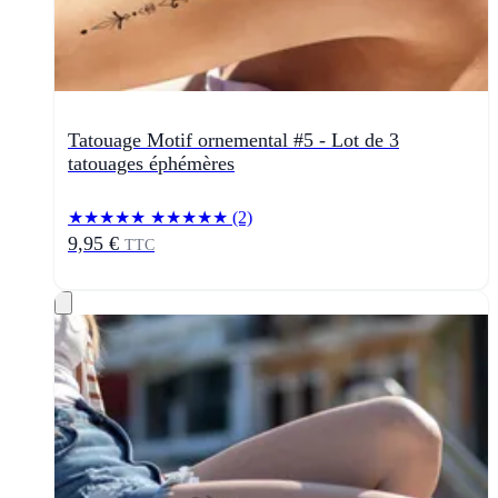
Tatouage Motif ornemental #5 - Lot de 3
tatouages éphémères
★★★★★
★★★★★
(2)
9,95 €
TTC