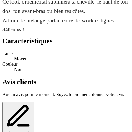
Ce look ornemental sublimera ta cheville, le haut de ton
dos, ton avant-bras ou bien tes côtes.
Admire le mélange parfait entre dotwork et lignes
délicates !
Caractéristiques
Plus de choix dans notre rubrique tatouages éphémères
ornementaux / tatouages éphémères géométriques.
Taille
Moyen
Couleur
Noir
Avis clients
Aucun avis pour le moment. Soyez le premier à donner votre avis !