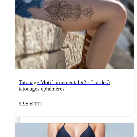
Tatouage Motif ornemental #2 - Lot de 3
tatouages éphémères
9,95 €
TTC