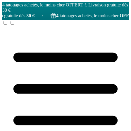
4 tatouages achetés, le moins cher OFFERT !. Livraison gratuite dès
30 €
30 €
•
4
tatouages achetés, le moins cher
OFFERT
!
•