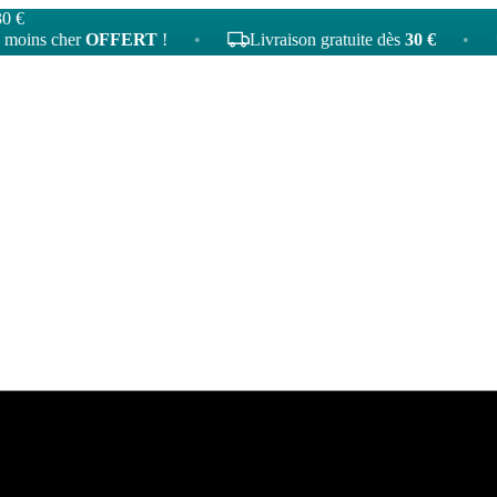
30 €
cher
OFFERT
!
•
Livraison gratuite dès
30 €
•
4
tat