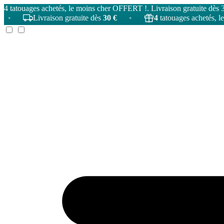
4 tatouages achetés, le moins cher OFFERT !. Livraison gratuite dès 
Livraison gratuite dès
30 €
•
4
tatouages achetés, le moins 