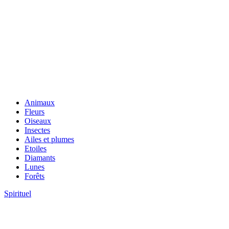
Animaux
Fleurs
Oiseaux
Insectes
Ailes et plumes
Etoiles
Diamants
Lunes
Forêts
Spirituel