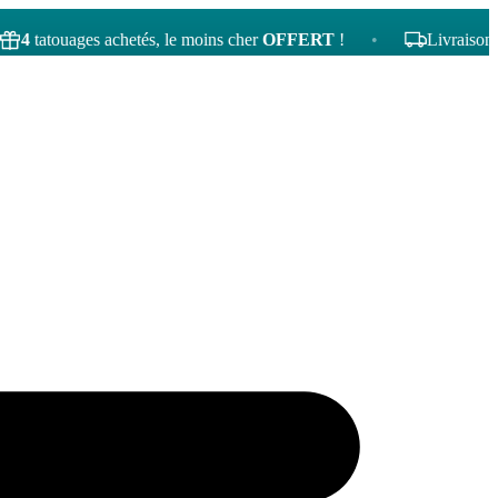
ouages achetés, le moins cher
OFFERT
!
•
Livraison gratuite