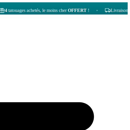
touages achetés, le moins cher
OFFERT
!
•
Livraison gratuit