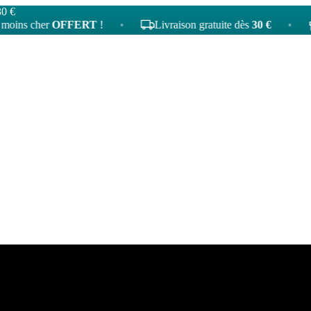
30 €
 cher
OFFERT
!
•
Livraison gratuite dès
30 €
•
4
ta