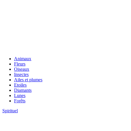
Animaux
Fleurs
Oiseaux
Insectes
Ailes et plumes
Etoiles
Diamants
Lunes
Forêts
Spirituel