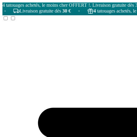
4 tatouages achetés, le moins cher OFFERT !. Livraison gratuite dès 
Livraison gratuite dès
30 €
•
4
tatouages achetés, le moins