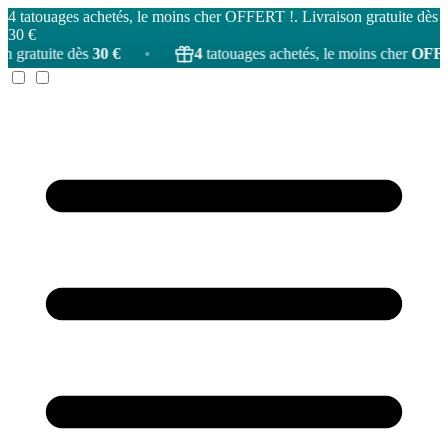
4 tatouages achetés, le moins cher OFFERT !. Livraison gratuite dès
30 €
30 €
•
4
tatouages achetés, le moins cher
OFFERT
!
•