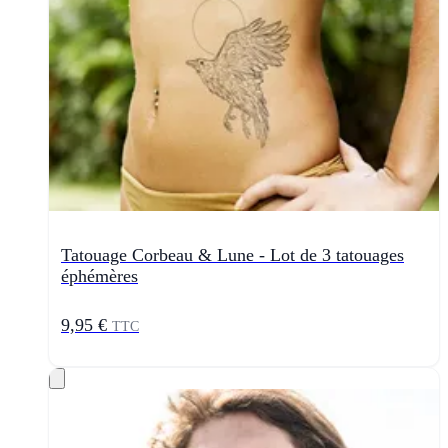
Tatouage Corbeau & Lune - Lot de 3 tatouages
éphémères
9,95 €
TTC